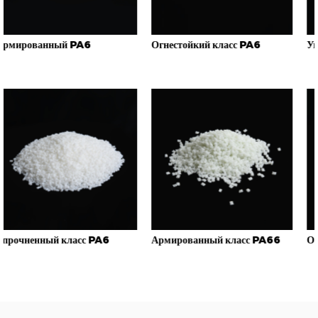
Огнестойкий класс PA6
Упрочненный класс PA6
6
Армированный класс PA66
Огнестойкий класс PA66